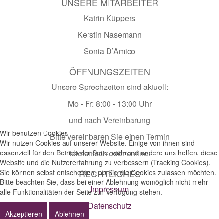
UNSERE MITARBEITER
Katrin Küppers
Kerstin Nasemann
Sonia D’Amico
ÖFFNUNGSZEITEN
Unsere Sprechzeiten sind aktuell:
Mo - Fr: 8:00 - 13:00 Uhr
und nach Vereinbarung
Wir benutzen Cookies
Bitte vereinbaren Sie einen Termin
Wir nutzen Cookies auf unserer Website. Einige von ihnen sind
essenziell für den Betrieb der Seite, während andere uns helfen, diese
telefonisch oder online.
Website und die Nutzererfahrung zu verbessern (Tracking Cookies).
Sie können selbst entscheiden, ob Sie die Cookies zulassen möchten.
RECHTLICHES
Bitte beachten Sie, dass bei einer Ablehnung womöglich nicht mehr
Impressum
alle Funktionalitäten der Seite zur Verfügung stehen.
Datenschutz
Akzeptieren
Ablehnen