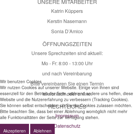
UNSERE MITARBEITER
Katrin Küppers
Kerstin Nasemann
Sonia D’Amico
ÖFFNUNGSZEITEN
Unsere Sprechzeiten sind aktuell:
Mo - Fr: 8:00 - 13:00 Uhr
und nach Vereinbarung
Wir benutzen Cookies
Bitte vereinbaren Sie einen Termin
Wir nutzen Cookies auf unserer Website. Einige von ihnen sind
essenziell für den Betrieb der Seite, während andere uns helfen, diese
telefonisch oder online.
Website und die Nutzererfahrung zu verbessern (Tracking Cookies).
Sie können selbst entscheiden, ob Sie die Cookies zulassen möchten.
RECHTLICHES
Bitte beachten Sie, dass bei einer Ablehnung womöglich nicht mehr
Impressum
alle Funktionalitäten der Seite zur Verfügung stehen.
Datenschutz
Akzeptieren
Ablehnen