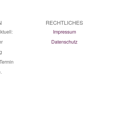
N
RECHTLICHES
tuell:
Impressum
hr
Datenschutz
g
 Termin
.