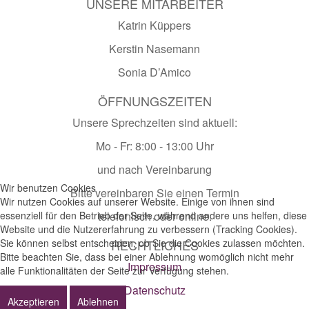
UNSERE MITARBEITER
Katrin Küppers
Kerstin Nasemann
Sonia D’Amico
ÖFFNUNGSZEITEN
Unsere Sprechzeiten sind aktuell:
Mo - Fr: 8:00 - 13:00 Uhr
und nach Vereinbarung
Wir benutzen Cookies
Bitte vereinbaren Sie einen Termin
Wir nutzen Cookies auf unserer Website. Einige von ihnen sind
essenziell für den Betrieb der Seite, während andere uns helfen, diese
telefonisch oder online.
Website und die Nutzererfahrung zu verbessern (Tracking Cookies).
Sie können selbst entscheiden, ob Sie die Cookies zulassen möchten.
RECHTLICHES
Bitte beachten Sie, dass bei einer Ablehnung womöglich nicht mehr
Impressum
alle Funktionalitäten der Seite zur Verfügung stehen.
Datenschutz
Akzeptieren
Ablehnen