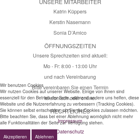
UNSERE MITARBEITER
Katrin Küppers
Kerstin Nasemann
Sonia D’Amico
ÖFFNUNGSZEITEN
Unsere Sprechzeiten sind aktuell:
Mo - Fr: 8:00 - 13:00 Uhr
und nach Vereinbarung
Wir benutzen Cookies
Bitte vereinbaren Sie einen Termin
Wir nutzen Cookies auf unserer Website. Einige von ihnen sind
essenziell für den Betrieb der Seite, während andere uns helfen, diese
telefonisch oder online.
Website und die Nutzererfahrung zu verbessern (Tracking Cookies).
Sie können selbst entscheiden, ob Sie die Cookies zulassen möchten.
RECHTLICHES
Bitte beachten Sie, dass bei einer Ablehnung womöglich nicht mehr
Impressum
alle Funktionalitäten der Seite zur Verfügung stehen.
Datenschutz
Akzeptieren
Ablehnen