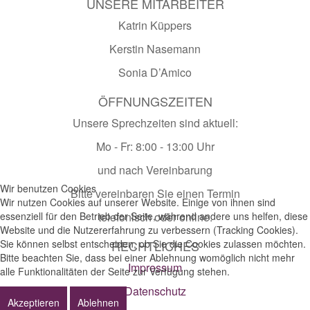
UNSERE MITARBEITER
Katrin Küppers
Kerstin Nasemann
Sonia D’Amico
ÖFFNUNGSZEITEN
Unsere Sprechzeiten sind aktuell:
Mo - Fr: 8:00 - 13:00 Uhr
und nach Vereinbarung
Wir benutzen Cookies
Bitte vereinbaren Sie einen Termin
Wir nutzen Cookies auf unserer Website. Einige von ihnen sind
essenziell für den Betrieb der Seite, während andere uns helfen, diese
telefonisch oder online.
Website und die Nutzererfahrung zu verbessern (Tracking Cookies).
Sie können selbst entscheiden, ob Sie die Cookies zulassen möchten.
RECHTLICHES
Bitte beachten Sie, dass bei einer Ablehnung womöglich nicht mehr
Impressum
alle Funktionalitäten der Seite zur Verfügung stehen.
Datenschutz
Akzeptieren
Ablehnen