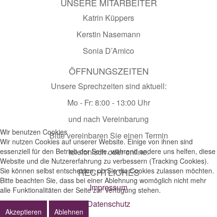
UNSERE MITARBEITER
Katrin Küppers
Kerstin Nasemann
Sonia D’Amico
ÖFFNUNGSZEITEN
Unsere Sprechzeiten sind aktuell:
Mo - Fr: 8:00 - 13:00 Uhr
und nach Vereinbarung
Wir benutzen Cookies
Bitte vereinbaren Sie einen Termin
Wir nutzen Cookies auf unserer Website. Einige von ihnen sind
essenziell für den Betrieb der Seite, während andere uns helfen, diese
telefonisch oder online.
Website und die Nutzererfahrung zu verbessern (Tracking Cookies).
Sie können selbst entscheiden, ob Sie die Cookies zulassen möchten.
RECHTLICHES
Bitte beachten Sie, dass bei einer Ablehnung womöglich nicht mehr
Impressum
alle Funktionalitäten der Seite zur Verfügung stehen.
Datenschutz
Akzeptieren
Ablehnen