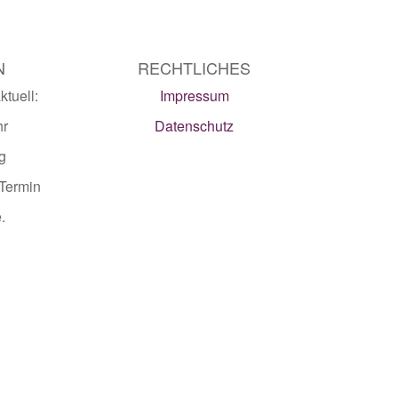
N
RECHTLICHES
tuell:
Impressum
hr
Datenschutz
g
 Termin
.